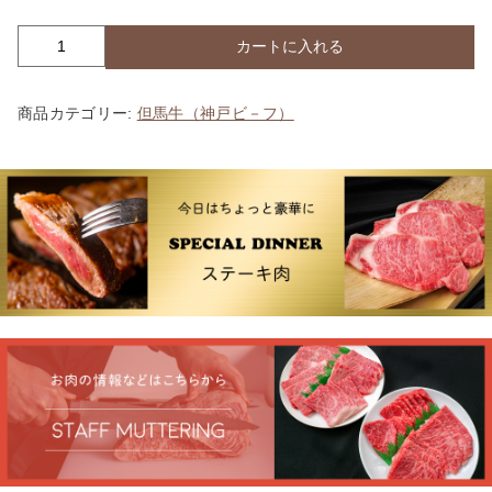
カートに入れる
【オ
ス
ス
商品カテゴリー:
但馬牛（神戸ビ－フ）
メ
品】
組
み
合
わ
せ
送
料
無
料
ロ
－
ス
焼
肉
5