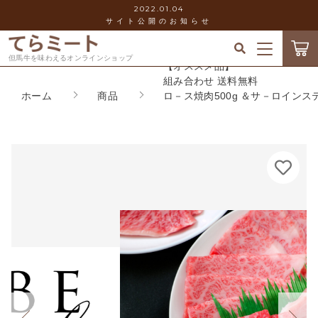
2022.01.04
サイト公開のお知らせ
カートに商品を追加しました
キーワード検索
但馬牛を味わえるオンラインショップ
ログイン / 会員登録
【オススメ品】
組み合わせ 送料無料
【オススメ品】
ホーム
商品
ロ－ス焼肉500g ＆サ－ロインステ－
すべて
組み合わせ 送料無料
お気に入り
ロ－ス焼肉500g ＆サ－ロインステ－キ200gｶ
ｯﾄ2枚
こだわり検索
てらミ－トのお惣菜ギフト
数量
当社について
親カテゴリ
23,800円
（税込）
但馬牛（神戸ビ－フ）
お知らせ
兵庫県産しらさぎ牛
子カテゴリ
ショッピングガイド
ショッピングを続ける
内蔵肉・すじ肉
価格帯
ブログ
焼き肉
カートを確認する
～