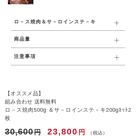
すき焼き
ロ－ス焼肉＆サ－ロインステ－キ
ステーキ
商品量
切り落とし
注意事項
お惣菜
【オススメ品】
組み合わせ 送料無料
ロ－ス焼肉500g ＆サ－ロインステ－キ200gｶｯﾄ2
枚
30,600
23,800
円
円
（税込）