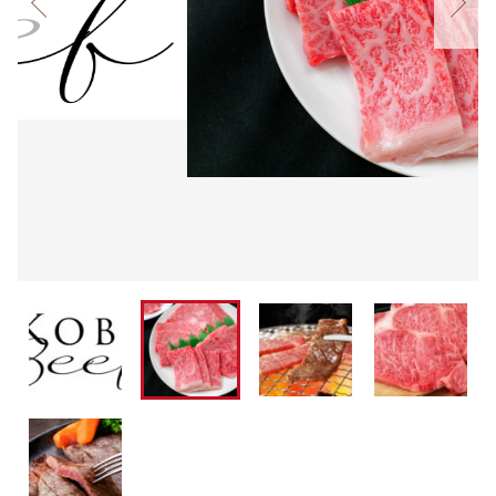
しゃぶしゃぶ
当社のホームページ
その他
在庫あり
セール
すき焼き
てらミ－トのお惣菜ギフト
並び順
ステーキ
但馬牛（神戸ビ－フ）
切り落とし
兵庫県産しらさぎ牛
お惣菜
内蔵肉・すじ肉
焼き肉
しゃぶしゃぶ