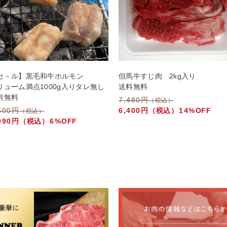
セ－ル】黒毛和牛ホルモン
但馬牛すじ肉 2kg入り
リューム満点1000g入りタレ無し
送料無料
料無料
7,480円
（税込）
500円
6,400円
（税込）
14%
OFF
（税込）
990円
（税込）
6%
OFF