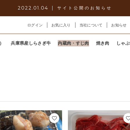
2022.01.04
サイト公開のお知らせ
ログイン
お気に入り
当社について
お知らせ
）
兵庫県産しらさぎ牛
内蔵肉・すじ肉
焼き肉
しゃぶ
子カテゴリ
その他
～
在庫あり
セ