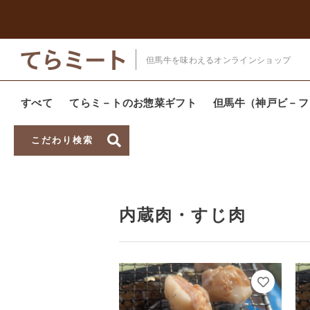
但馬牛を味わえるオンラインショップ
すべて
てらミ－トのお惣菜ギフト
但馬牛（神戸ビ－フ
こだわり検索
ホーム
商品
内蔵肉・すじ肉
親カテゴリ
内蔵肉・すじ肉
価格帯