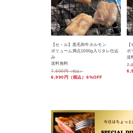
並び順
【セ－ル】黒毛和牛ホルモン
【
ボリューム満点1000g入りタレ仕込
ボ
み
送
送料無料
7,
7,500円
6,
（税込）
6,990円
（税込）
6%
OFF