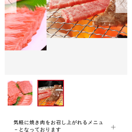
しゃぶしゃぶ
当社のホームページ
その他
在庫あり
セール
すき焼き
てらミ－トのお惣菜ギフト
並び順
ステーキ
但馬牛（神戸ビ－フ）
切り落とし
兵庫県産しらさぎ牛
お惣菜
内蔵肉・すじ肉
焼き肉
しゃぶしゃぶ
気軽に焼き肉をお召し上がれるメニュ
－となっております