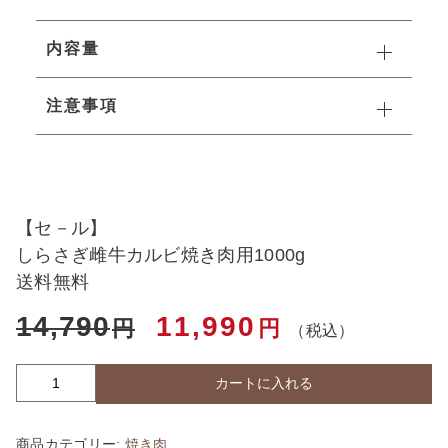
すき焼き
内容量
ステーキ
注意事項
切り落とし
お惣菜
【セ－ル】
しらさぎ雌牛カルビ焼き肉用1000g
送料無料
14,790
11,990
円
円
（税込）
カートに入れる
【セ
－
ル】
商品カテゴリー:
焼き肉
し