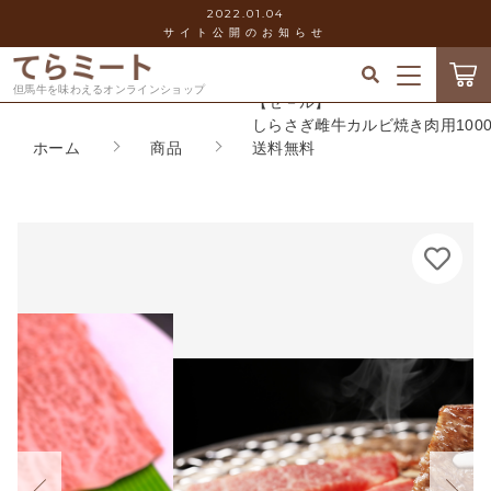
2022.01.04
サイト公開のお知らせ
カートに商品を追加しました
キーワード検索
但馬牛を味わえるオンラインショップ
ログイン / 会員登録
【セ－ル】
しらさぎ雌牛カルビ焼き肉用1000
ホーム
商品
送料無料
【セ－ル】
すべて
お気に入り
しらさぎ雌牛カルビ焼き肉用1000g
送料無料
こだわり検索
てらミ－トのお惣菜ギフト
数量
当社について
親カテゴリ
11,990円
（税込）
但馬牛（神戸ビ－フ）
お知らせ
兵庫県産しらさぎ牛
子カテゴリ
ショッピングガイド
ショッピングを続ける
内蔵肉・すじ肉
価格帯
ブログ
焼き肉
～
カートを確認する