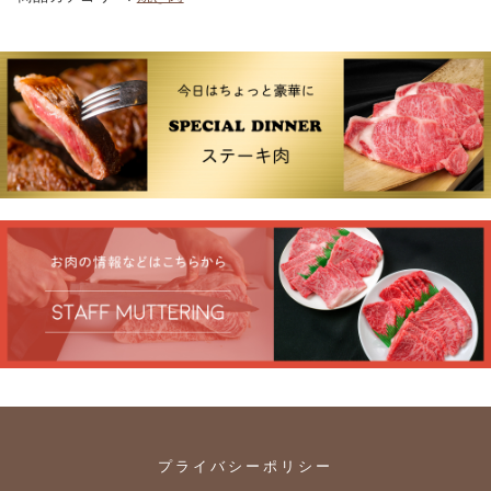
ら
さ
ぎ
雌
牛
カ
ル
ビ
焼
き
肉
用
1
0
0
0
g
送
料
無
プライバシーポリシー
料